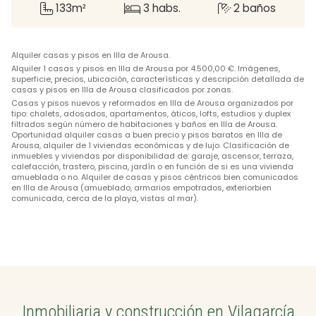
133m²
3 habs.
2 baños
Alquiler casas y pisos en Illa de Arousa.
Alquiler 1 casas y pisos en Illa de Arousa por 4.500,00 €. Imágenes,
superficie, precios, ubicación, características y descripción detallada de
casas y pisos en Illa de Arousa clasificados por zonas.
Casas y pisos nuevos y reformados en Illa de Arousa organizados por
tipo: chalets, adosados, apartamentos, áticos, lofts, estudios y duplex
filtrados según número de habitaciones y baños en Illa de Arousa.
Oportunidad alquiler casas a buen precio y pisos baratos en Illa de
Arousa, alquiler de 1 viviendas económicas y de lujo. Clasificación de
inmuebles y viviendas por disponibilidad de: garaje, ascensor, terraza,
calefacción, trastero, piscina, jardín o en función de si es una vivienda
amueblada o no. Alquiler de casas y pisos céntricos bien comunicados
en Illa de Arousa (amueblado, armarios empotrados, exteriorbien
comunicada, cerca de la playa, vistas al mar).
Inmobiliaria y construcción en Vilagarcía