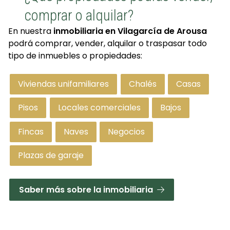
comprar o alquilar?
En nuestra
inmobiliaria en Vilagarcía de
Arousa
podrá comprar, vender, alquilar o traspasar todo
tipo de inmuebles o propiedades:
Viviendas unifamiliares
Chalés
Casas
Pisos
Locales comerciales
Bajos
Fincas
Naves
Negocios
Plazas de garaje
Saber más sobre la inmobiliaria