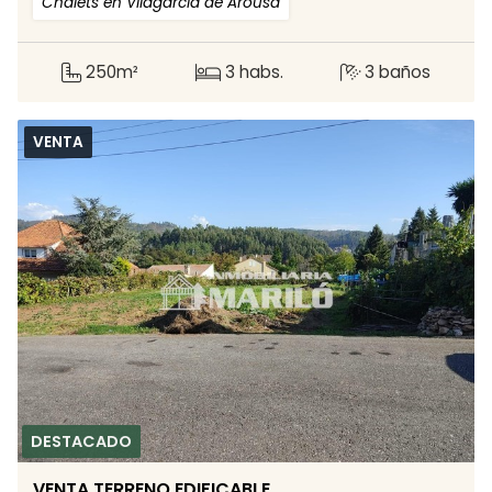
Chalets en Vilagarcía de Arousa
250m²
3 habs.
3 baños
VENTA
VENTA TERRENO EDIFICABLE