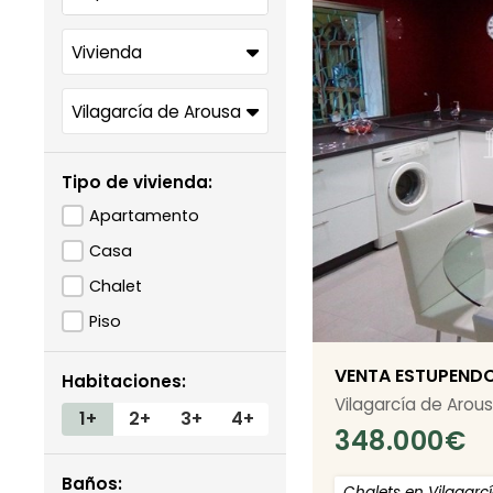
Tipo de vivienda:
Apartamento
Casa
Chalet
Piso
VENTA ESTUPEND
Habitaciones:
Vilagarcía de Arou
1+
2+
3+
4+
348.000
€
Baños:
Chalets en Vilagarc