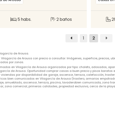
5 habs.
2 baños
2
1
2
lagarcía de Arousa.
Vilagarcía de Arousa con precio a consultar. Imágenes, superficie, precios, ub
cados por zonas.
mados en Vilagarcía de Arousa organizados por tipo: chalets, adosados, aparta
agarcía de Arousa. Oportunidad comprar casas a buen precio y pisos baratos en
viviendas por disponibilidad de: garaje, ascensor, terraza, calefacción, traste
icos bien comunicados en Vilagarcía de Arousa (trastero, armarios empotrados, c
e, amueblado, ascensor, terraza, piscina, lavaderobien comunicada, zona tran
lar, zona comercial, primeras calidades, propiedad exclusiva, cerca de la playa,