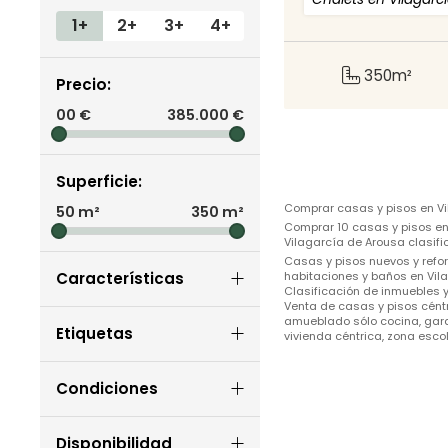
1+
2+
3+
4+
350m²
Precio:
00
€
385.000
€
Superficie:
Comprar casas y pisos en Vi
50
m²
350
m²
Comprar 10 casas y pisos en 
Vilagarcía de Arousa clasifi
Casas y pisos nuevos y refor
Características
habitaciones y baños en Vil
Clasificación de inmuebles y 
Venta de casas y pisos céntr
amueblado sólo cocina, garaj
Etiquetas
vivienda céntrica, zona esco
Condiciones
Disponibilidad