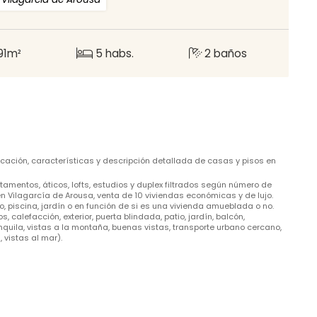
91m²
5 habs.
2 baños
icación, características y descripción detallada de casas y pisos en
mentos, áticos, lofts, estudios y duplex filtrados según número de
 Vilagarcía de Arousa, venta de 10 viviendas económicas y de lujo.
ro, piscina, jardín o en función de si es una vivienda amueblada o no.
alefacción, exterior, puerta blindada, patio, jardín, balcón,
quila, vistas a la montaña, buenas vistas, transporte urbano cercano,
 vistas al mar).