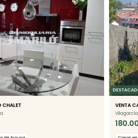
O CHALET
VENTA C
sa
Vilagarcí
180.0
ía de Arousa
Casas en 