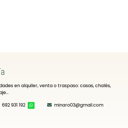
ía
ades en alquiler, venta o traspaso: casas, chalés,
e...
692 931 192
minaro03@gmail.com