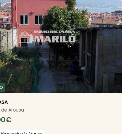
ASA
a de Arousa
00
€
Vilagarcía de Arousa